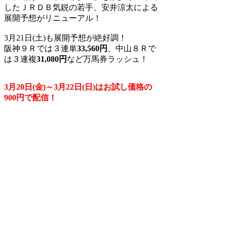
したＪＲＤＢ気鋭の若手、安井涼太による
展開予想がリニューアル！
3月21日(土)も展開予想が絶好調！
阪神９Ｒでは３連単
33,560円
、中山８Ｒで
は３連複
31,
080円
など万馬券ラッシュ！
3月20日(金)～3月22日(日)はお試し価格の
900円で配信！
詳しくは
こちら
から！
サービスのご案内
ご利用案内
ご利用上の注意
FAQ／お問い合わせ
個人情報保護方針
特定商取引法に基づく表示
デスクトップモード