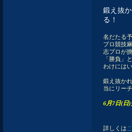
鍛え抜か
る！
名だたる予
プロ競技
志プロが
「勝負」
わけには
鍛え抜か
当にリー
6月7日(
詳しくは