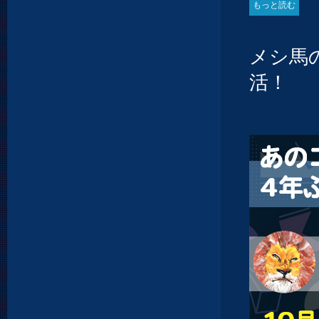
もっと読む
メシ馬
活！