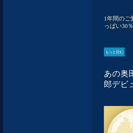
1年間の
っぱい30
もっと読む
あの奥
郎デビ