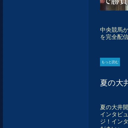
中央競馬
を完全配
もっと読む
夏の大
夏の大井
インタビ
ジ！イン