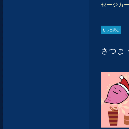
セージカ
もっと読む
さつま