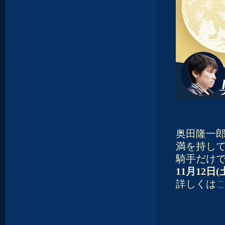
奥田隆一郎
満を持し
騎手だけ
11月12日
詳しくは