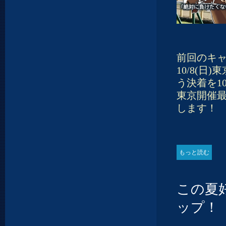
前回のキ
10/8(日
う決着を1
東京開催
します！
もっと読む
この夏
ップ！