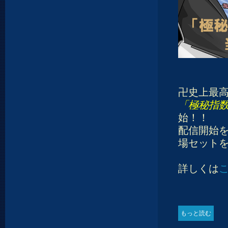
卍史上最
「極秘指
始！！
配信開始を記
場セット
詳しくは
もっと読む