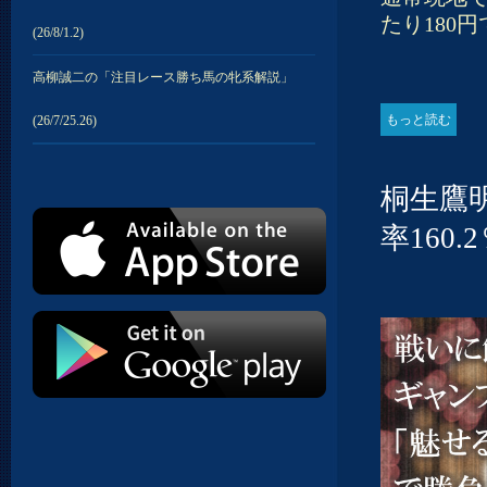
たり180
(26/8/1.2)
高柳誠二の「注目レース勝ち馬の牝系解説」
もっと読む
(26/7/25.26)
桐生鷹明
率160.