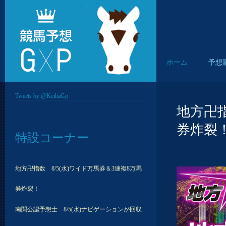
ホーム
予想
Tweets by @KeibaGp
地方卍指
券炸裂
特設コーナー
地方卍指数 8/5(水)ワイド万馬券＆3連複8万馬
券炸裂！
南関公認予想士 8/5(水)ナビゲーションが回収