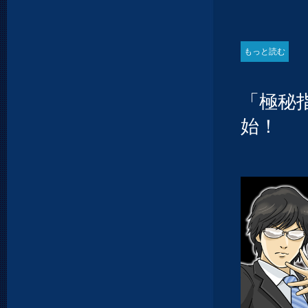
もっと読む
「極秘
始！