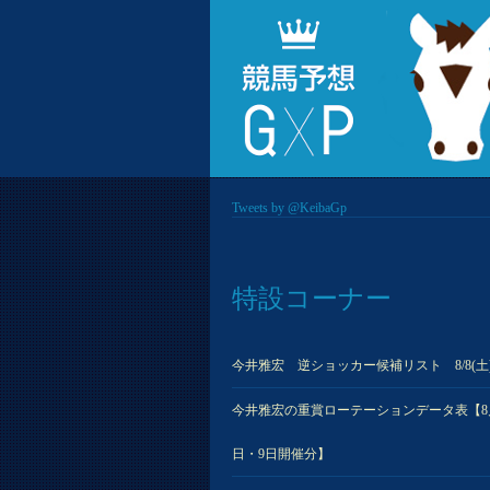
Tweets by @KeibaGp
特設コーナー
今井雅宏 逆ショッカー候補リスト 8/8(土
今井雅宏の重賞ローテーションデータ表【8
日・9日開催分】