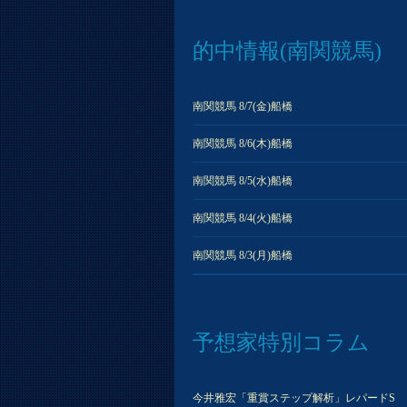
的中情報(南関競馬)
南関競馬 8/7(金)船橋
南関競馬 8/6(木)船橋
南関競馬 8/5(水)船橋
南関競馬 8/4(火)船橋
南関競馬 8/3(月)船橋
予想家特別コラム
今井雅宏「重賞ステップ解析」レパードS